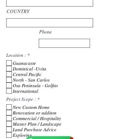
COUNTRY
Phone
О
Location :
*
б
Guanacaste
я
Dominical -Uvita
з
а
Central Pacific
т
North - San Carlos
е
Osa Peninsula - Golfito
л
International
ь
н
О
Project Scope :
*
о
б
New Custom Home
я
Renovation or additon
з
а
Commercial / Hospitality
Catherine
т
Master Plan / Landscape
Online
е
Land Purchase Advice
🗓️ Opening Hours: Mon-Fri 9:00 - 16:00
л
Exploring
ь