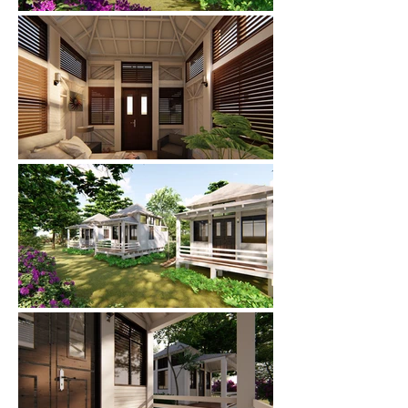
🌟 Welcome to our
help center!
Tell us, how can we solve your issue?
Catherine
Tap to chat