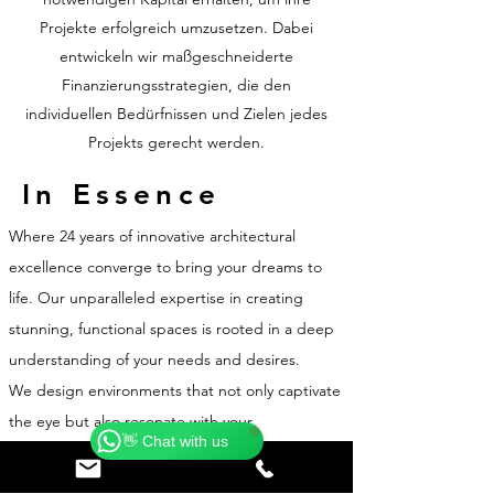
Projekte erfolgreich umzusetzen. Dabei
entwickeln wir maßgeschneiderte
Finanzierungsstrategien, die den
individuellen Bedürfnissen und Zielen jedes
Projekts gerecht werden.
In Essence
Where 24 years of innovative architectural
excellence converge to bring your dreams to
life. Our unparalleled expertise in creating
stunning, functional spaces is rooted in a deep
understanding of your needs and desires.
Catherine
Online
We design environments that not only captivate
🗓️ Opening Hours: Mon-Fri 9:00 - 16:00
the eye but also resonate with your
👋 Chat with us
subconscious, fostering comfort, inspiration,
and productivity.