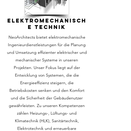
🌟 Welcome to our
ELEKTROMECHANISCH
help center!
E TECHNIK
NeoArchitects bietet elektromechanische
Tell us, how can we solve your issue?
Ingenieurdienstleistungen für die Planung
und Umsetzung effizienter elektrischer und
Catherine
mechanischer Systeme in unseren
Tap to chat
Projekten. Unser Fokus liegt auf der
Entwicklung von Systemen, die die
Energieeffizienz steigern, die
Betriebskosten senken und den Komfort
und die Sicherheit der Gebäudenutzer
gewährleisten. Zu unseren Kompetenzen
zählen Heizungs-, Lüftungs- und
Klimatechnik (HLK), Sanitärtechnik,
Elektrotechnik und erneuerbare