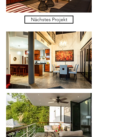
help center!
Nächstes Projekt
Tell us, how can we solve your issue?
Catherine
Tap to chat