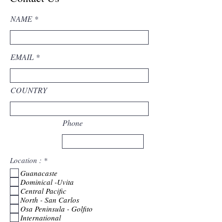
NAME
EMAIL
COUNTRY
Phone
P
Location :
*
f
Guanacaste
l
Dominical -Uvita
i
c
Central Pacific
h
North - San Carlos
t
Osa Peninsula - Golfito
f
International
e