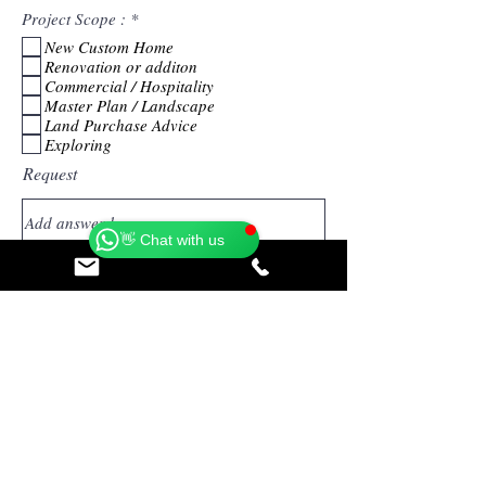
l
P
Project Scope :
*
d
f
New Custom Home
l
Renovation or additon
i
c
Commercial / Hospitality
h
Master Plan / Landscape
t
Land Purchase Advice
f
Exploring
e
Catherine
l
Request
Online
d
🗓️ Opening Hours: Mon-Fri 9:00 - 16:00
👋 Chat with us
Send